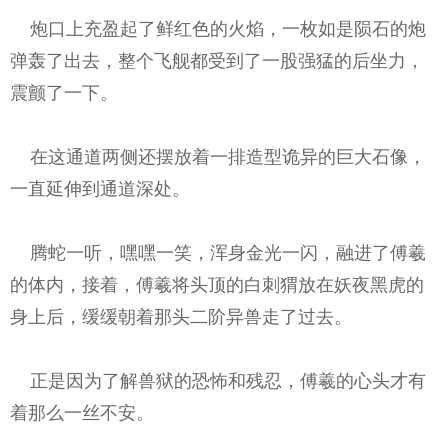
炮口上充盈起了鲜红色的火焰，一枚如是陨石的炮
弹轰了出去，整个飞舰都受到了一股强猛的后坐力，
震颤了一下。
在这通道两侧还摆放着一排造型诡异的巨大石像，
一直延伸到通道深处。
腾蛇一听，嘿嘿一笑，浑身金光一闪，融进了傅羲
的体内，接着，傅羲将头顶的白刺猬放在妖夜黑虎的
身上后，缓缓朝着那头二阶异兽走了过去。
正是因为了解兽狱的恐怖和残忍，傅羲的心头才有
着那么一丝不安。