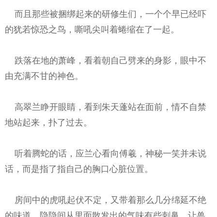
而且那些被捆绑起来的研修生们，一个个早已经吓
的犹若惊恐之鸟，嘶吼尖叫着蜷缩在了一起。
跌落在地的萧峰，看着朝自己劈来的身影，眼中不
由充满不甘的神色。
高翠兰睁开眼睛，看到朱天蓬站在面前，情不自禁
地站起来，扑了过去。
听着腾蛇的话，应兰心看向傅羲，神秘一笑并未说
话，而是指了指自己的胸口心脏位置。
房间中的虎吼起伏不定，又带着那么几分绵延不绝
的味道，隐隐间从里面散发出的气味有些刺鼻，让兽