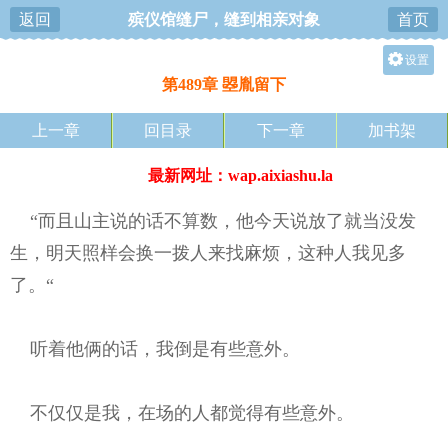
返回
殡仪馆缝尸，缝到相亲对象
首页
设置
第489章 曌胤留下
护眼
关灯
上一章
回目录
下一章
加书架
大
最新网址：wap.aixiashu.la
中
小
“而且山主说的话不算数，他今天说放了就当没发
生，明天照样会换一拨人来找麻烦，这种人我见多
了。“
听着他俩的话，我倒是有些意外。
不仅仅是我，在场的人都觉得有些意外。