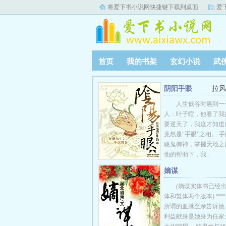
将爱下书小说网快捷键下载到桌面
爱
首页
我的书架
玄幻小说
武
阴阳手眼
拉风
人生低谷时遇到一
人：叶子暄，他看了我
要逆天了，我这才知道
竟然是“手眼”之相。 
驱鬼御神，掌握天地之
他的帮助下，我...
嫡谋
(嫡谋实体书已经
体和繁体两个版本) **
所谓的血脉至亲告诉她
利益献身是她身为任家