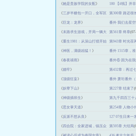
《
她是贵族学院的女配
》
180 【if线】并
《
三岁半糖包一开口，全军区
第300章 路还
泪崩了
》
《
巨龙：龙界
》
番外 我们去星
《
末路求生游戏，开局一辆大
第561章 终章
(07
巴车
》
《
重生1981：从深山打猎开始
第943章 时光
崛起
》
《
神医，满级凶猛！
》
番外 1515章，
《
春夜禧雨
》
番外⑥ 因为在我
(08-04)
《
婚牢
》
第432章：再
《
顶级狂妄
》
番外 萧珩番外
《
妖孽下山
》
第227章 结束了
(
《
神级插班生
》
第九千四百三十
《
恶女掌天道
》
第254章 人物
《
反派不想从良
》
127 07生日来一
《
四合院：全家进城，镇压众
第595章 大结局
(
禽
》
《
被读心后成为秦国女帝
》
436 考古六年