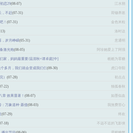
非初恋29
(08-07)
江水朔
很长，不赶
(07-31)
荷锄养崽
空吧！
(07-31)
金色米粒
-13)
洛时达
荏苒，岁月峥嵘
(05-31)
意通明
准备激光炮
(08-05)
阿珍她爱上了阿强
们家，妈妈最重要/温清秋×谭卓庭[中]
栀栀为零糖
过七个多月，我们就会变成我们仨
(09-30)
虎口夺阳
（完）
(07-28)
初点点
07-22)
独孤春秋
八章 效果显著！
(08-07)
如墨似血
小传：万象道种·聂侵
(08-03)
我煞费苦心
发
(07-29)
终欢
07-18)
不远不近的飞影侠
后，播出节目
(08-06)
霜柑糖蟹