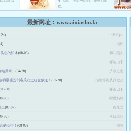
姐姐反目成
年气运。 傅侯爷谋的，是权势前
程。 ...
最新网址：www.aixiashu.la
-24)
中书君jun
14)
鸿轮
去伤心的泪水
(08-03)
和礼燕杰
祁连山下
话（结局章）
(04-28)
济水之南
黎明最强五剑客采访过程全放送！
(05-20)
拒绝扑街从我做起
(08-30)
祁连山下
08-03)
嘤嘤奶糕
外二
(07-07)
肖九念
06-30)
落日欣欣
，国师的安排！
(08-03)
猫叫