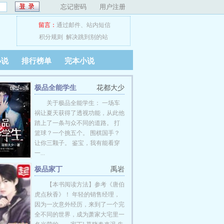
忘记密码
用户注册
留言：
通过邮件
、
站内短信
积分规则
解决跳到别的站
小说
排行榜单
完本小说
极品全能学生
花都大少
关于极品全能学生： 一场车
祸让夏天获得了透视功能，从此他
踏上了一条与众不同的道路。 打
篮球？一个挑五个。 围棋国手？
让你三颗子。 鉴宝，我有能看穿
一...
极品家丁
禹岩
【本书阅读方法】参考《唐伯
虎点秋香》！ 年轻的销售经理，
因为一次意外经历，来到了一个完
全不同的世界，成为萧家大宅里一