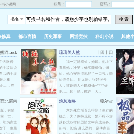
账号：
密码：
下书小说网
搜 索
书名
侠修真
都市言情
历史军事
网游竞技
科幻小说
其他
熊猫Luck
琉璃美人煞
十四十四
个天眼传
我一定能成仙，她说。他上下
的手纹后说
看看她，冷笑：确实能成仙，懒
自己的手纹
仙。她心安理得地舒了一口气：懒
手眼之相，
仙也是仙。 他无语。很好很强
妙…… 在
大，谁说懒人不能成仙~****好
吧……这可能，或许，大...
面北眉南
炮灰攻略
莞尔wr
出版，有简
意外死亡后百合得到了生存的
* 前一世，
机会，为了保持现状，她不得不穿
，能为家族
越各式各样的剧情文中完成任务。
女子一生最
新书：长嫡 谢氏谋的，是傅家百