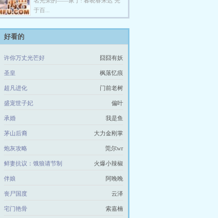
名光荣的——家丁! 暮晓春来迟 先
于百...
好看的
许你万丈光芒好
囧囧有妖
圣皇
枫落忆痕
超凡进化
门前老树
盛宠世子妃
偏叶
承婚
我是鱼
茅山后裔
大力金刚掌
炮灰攻略
莞尔wr
鲜妻抗议：饿狼请节制
火爆小辣椒
伴娘
阿晚晚
丧尸国度
云泽
宅门艳骨
索嘉楠