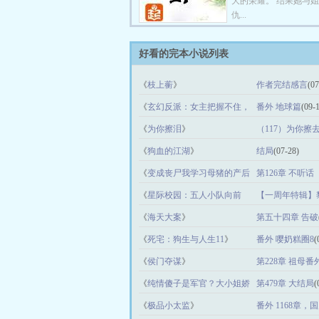
大的荣耀。 结果她与
仇...
好看的完本小说列表
《
枝上蘅
》
作者完结感言
(07
《
玄幻反派：女主把握不住，
番外 地球篇
(09-
让爹来
》
《
为你擦泪
》
（117）为你擦
《
狗血的江湖
》
结局
(07-28)
《
变成丧尸我学习母猪的产后
第126章 不听
护理
》
《
星际校园：五人小队向前
【一周年特辑】
冲
》
《
海天大案
》
第五十四章 告破
《
死宅：狗生与人生11
》
番外 嘤奶糕圈8
(
《
侯门夺谋
》
第228章 祖母番
《
纯情傻子是军官？大小姐娇
第479章 大结局
(
宠他
》
《
极品小太监
》
番外 1168章