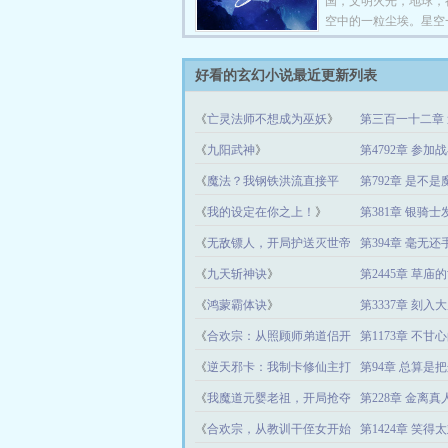
国，文明火光，地球，
空中的一粒尘埃。星空一瞬
好看的玄幻小说最近更新列表
《
亡灵法师不想成为巫妖
》
第三百一十二章
《
九阳武神
》
第4792章 参加
《
魔法？我钢铁洪流直接平
第792章 是不
推！
》
《
我的设定在你之上！
》
第381章 银骑
恩的走后门速通
《
无敌镖人，开局护送灭世帝
第394章 毫无还
女！
》
《
九天斩神诀
》
第2445章 草庙
《
鸿蒙霸体诀
》
第3337章 刻入
《
合欢宗：从照顾师弟道侣开
第1173章 不甘
始修仙
》
《
逆天邪卡：我制卡修仙主打
第94章 总算是
社死
》
《
我魔道元婴老祖，开局抢夺
第228章 金离
金手指
》
《
合欢宗，从教训干侄女开始
第1424章 笑得