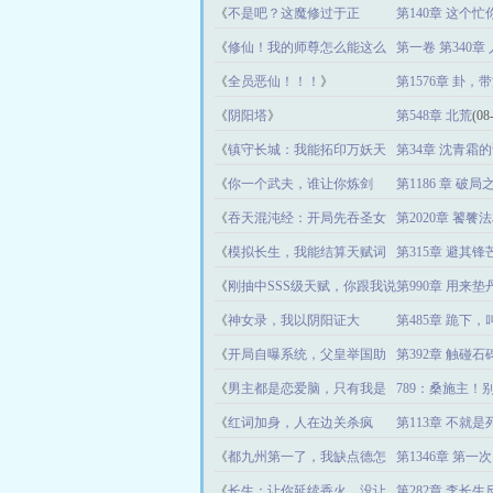
长生
》
《
不是吧？这魔修过于正
第140章 这个
义！
》
《
修仙！我的师尊怎么能这么
第一卷 第340章
可爱！
》
《
全员恶仙！！！
》
第1576章 卦，
《
阴阳塔
》
第548章 北荒
(08
《
镇守长城：我能拓印万妖天
第34章 沈青霜
赋！
》
《
你一个武夫，谁让你炼剑
第1186 章 破局
的？
》
《
吞天混沌经：开局先吞圣女
第2020章 饕餮
修为
》
《
模拟长生，我能结算天赋词
第315章 避其
条
》
《
刚抽中SSS级天赋，你跟我说
第990章 用来
游戏停服
》
《
神女录，我以阴阳证大
第485章 跪下，
道！
》
《
开局自曝系统，父皇举国助
第392章 触碰
我娶妻
》
《
男主都是恋爱脑，只有我是
789：桑施主！
真修仙
》
《
红词加身，人在边关杀疯
第113章 不就
了！
》
《
都九州第一了，我缺点德怎
第1346章 第
么了
》
《
长生：让你延续香火，没让
第282章 李长