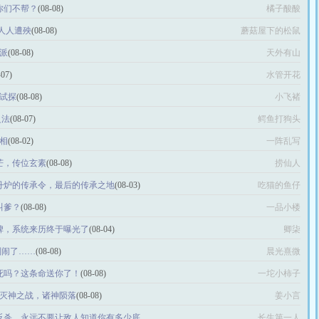
忙你们不帮？
(08-08)
橘子酸酸
 人人遭殃
(08-08)
蘑菇屋下的松鼠
带派
(08-08)
天外有山
-07)
水管开花
的试探
(08-08)
小飞褚
之法
(08-07)
鳄鱼打狗头
法相
(08-02)
一阵乱写
锋芒，传位玄素
(08-08)
捞仙人
垫丹炉的传承令，最后的传承之地
(08-03)
吃猫的鱼仔
叫爹？
(08-08)
一品小楼
石碑，系统来历终于曝光了
(08-04)
卿柒
别闹了……
(08-08)
晨光熹微
是死吗？这条命送你了！
(08-08)
一坨小柿子
一次灭神之战，诸神陨落
(08-08)
姜小言
生反杀，永远不要让敌人知道你有多少底
长生第一人