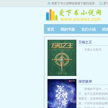
将爱下书小说网快捷键下载到桌面
爱
首页
我的书架
玄幻小说
武
万相之王
天蚕土豆新书
深空彼岸
浩瀚的宇宙中，一
灭，也不过是刹那的斑
望星空，总有种结局已
感，千百年后你我在哪