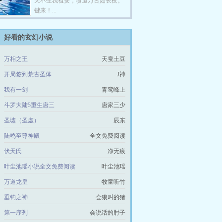
天不生我祖安，喷道万古如长夜。
键来！...
好看的玄幻小说
万相之王
天蚕土豆
开局签到荒古圣体
J神
我有一剑
青鸾峰上
斗罗大陆5重生唐三
唐家三少
圣墟（圣虚）
辰东
陆鸣至尊神殿
全文免费阅读
伏天氏
净无痕
叶尘池瑶小说全文免费阅读
叶尘池瑶
万道龙皇
牧童听竹
垂钓之神
会狼叫的猪
第一序列
会说话的肘子