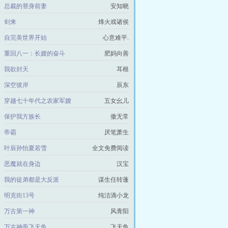
总裁的替身前妻
安知晓
剑来
烽火戏诸侯
自完美世界开始
心意难平.
重回八一：长嫂的奋斗
肥妈向善
我欲封天
耳根
深空彼岸
辰东
穿越七十年代之农家军嫂
五女幺儿
保护我方族长
傲无常
帝霸
厌笔萧生
叶辰孙怡夏若雪
全文免费阅读
恶魔就在身边
汉宝
我的徒弟都是大反派
谋生任转蓬
明克街13号
纯洁滴小龙
万古第一神
风青阳
万古神帝飞天鱼
飞天鱼