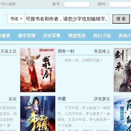
账号：
密码：
下书小说网
搜 索
书名
侠修真
都市言情
历史军事
网游竞技
科幻小说
其他
天蚕土豆
我有一剑
青鸾峰上
我有一剑，出鞘即无敌！
辰东
帝霸
厌笔萧生
片星系的生
千万年前，李七夜栽下一株翠
驳流光。仰
竹。八百万年前，李七夜养了一条
注定的伤
鲤鱼。五百万年前，李七夜收养一
里？ 家
个小女孩。…………………………