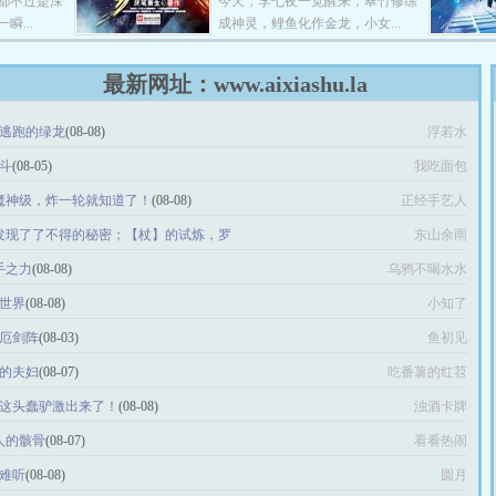
都不过是深
今天，李七夜一觉醒来，翠竹修练
...
成神灵，鲤鱼化作金龙，小女...
最新网址：www.aixiashu.la
 逃跑的绿龙
(08-08)
浮若水
战斗
(08-05)
我吃面包
是魔神级，炸一轮就知道了！
(08-08)
正经手艺人
士发现了了不得的秘密；【杖】的试炼，罗
东山余雨
法
(08-07)
手之力
(08-08)
乌鸦不喝水水
的世界
(08-08)
小知了
大厄剑阵
(08-03)
鱼初见
心的夫妇
(08-07)
吃番薯的红苕
把这头蠢驴激出来了！
(08-08)
浊酒卡牌
真人的骸骨
(08-07)
看看热闹
太难听
(08-08)
圆月