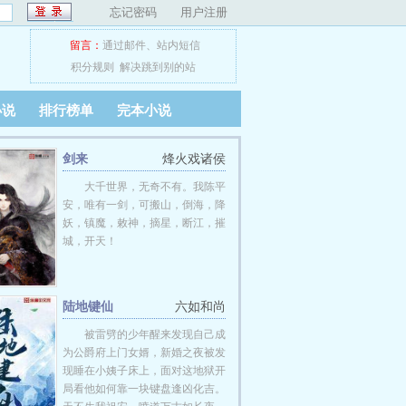
忘记密码
用户注册
留言：
通过邮件
、
站内短信
积分规则
解决跳到别的站
小说
排行榜单
完本小说
剑来
烽火戏诸侯
大千世界，无奇不有。我陈平
安，唯有一剑，可搬山，倒海，降
妖，镇魔，敕神，摘星，断江，摧
城，开天！
陆地键仙
六如和尚
被雷劈的少年醒来发现自己成
为公爵府上门女婿，新婚之夜被发
现睡在小姨子床上，面对这地狱开
局看他如何靠一块键盘逢凶化吉。