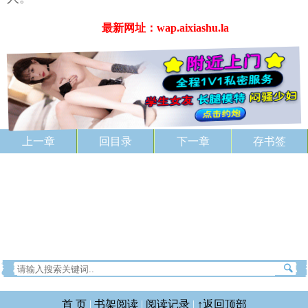
最新网址：wap.aixiashu.la
上一章
回目录
下一章
存书签
首 页
|
书架阅读
|
阅读记录
|
↑返回顶部