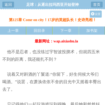
返回
足球：从逐出拉玛西亚开始登神
首页
设置
第125章 Come on city！17岁的英超队长！史诗亮相！
护眼
关灯
上一章
回目录
下一章
加书架
大
最新网址：wap.aixiashu.la
中
小
他不是忍者，也没练过宇智波投掷术，但就四五米
不到的距离，我还能扎不到？
说着又对斟酒的丫鬟道:“你留下，好生伺候大爷们
喝酒。”说罢，在萧涣依依不舍的目光中又摇着丰臀出
去了。
只记得他们一起玩游戏玩到很晚，最后她和然然好