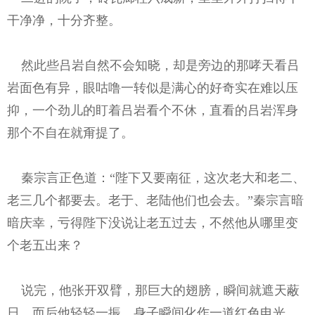
干净净，十分齐整。
然此些吕岩自然不会知晓，却是旁边的那哮天看吕
岩面色有异，眼咕噜一转似是满心的好奇实在难以压
抑，一个劲儿的盯着吕岩看个不休，直看的吕岩浑身
那个不自在就甭提了。
秦宗言正色道：“陛下又要南征，这次老大和老二、
老三几个都要去。老于、老陆他们也会去。”秦宗言暗
暗庆幸，亏得陛下没说让老五过去，不然他从哪里变
个老五出来？
说完，他张开双臂，那巨大的翅膀，瞬间就遮天蔽
日。而后他轻轻一振，身子瞬间化作一道红色电光，