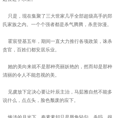
只是，现在集聚了三大世家几乎全部超级高手的郑
氏家族之内。一个个强者都是杀气腾腾，杀意弥漫。
霍宸登基五年，期间一直大力推行各项政策，诛杀
贪官，百姓们都安居乐业。
她的美向来就不是那种亮丽妖艳的，然而却是那种
清丽的令人不能忽视的美。
见虞放下定决心要让叶辰主治，马茹雅自然不能多
说什么，点点头，脸色颓废的应下。
惨淡的月光下，秦素素却只是唇角轻勾，杀吗，很