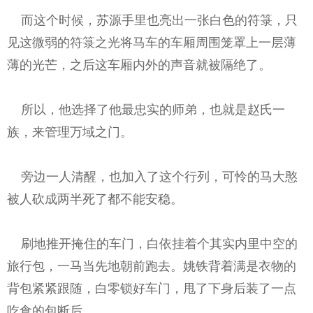
而这个时候，苏源手里也亮出一张白色的符箓，只
见这微弱的符箓之光将马车的车厢周围笼罩上一层薄
薄的光芒，之后这车厢内外的声音就被隔绝了。
所以，他选择了他最忠实的师弟，也就是赵氏一
族，来管理万域之门。
旁边一人清醒，也加入了这个行列，可怜的马大憨
被人砍成两半死了都不能安稳。
刷地推开掩住的车门，白依挂着个其实内里中空的
旅行包，一马当先地朝前跑去。姚铁背着满是衣物的
背包紧紧跟随，白零锁好车门，甩了下身后装了一点
吃食的包断后。