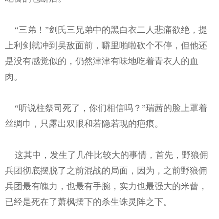
“三弟！”剑氏三兄弟中的黑白衣二人悲痛欲绝，提
上利剑就冲到吴敌面前，噼里啪啦砍个不停，但他还
是没有感觉似的，仍然津津有味地吃着青衣人的血
肉。
“听说柱祭司死了，你们相信吗？”瑞茜的脸上罩着
丝绸巾，只露出双眼和若隐若现的疤痕。
这其中，发生了几件比较大的事情，首先，野狼佣
兵团彻底摆脱了之前混战的局面，因为，之前野狼佣
兵团最有魄力，也最有手腕，实力也最强大的米蕾，
已经是死在了萧枫摆下的杀生诛灵阵之下。