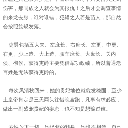
伤害，那同族之人就会为其报仇！之后才会调查事情
的来龙去脉，谁对谁错，犯错之人若是苗人，那自然
会按照族规发落。
吏爵包括五大夫、左庶长、右庶长、左更、中更、
右更、少上造、大上造、驷车庶长、大庶长、关内
侯、彻侯。获得吏爵主要凭借军功政绩，所以普通老
百姓是无法获得吏爵的。
每次凤清秋回来，她的贵妃地位就愈发稳固，至少
土皇帝肯定是三天两头往惜晚宫跑，凡事有求必应，
做出一副盛宠贵妃的姿态，也不知是想骗过谁。
索性放下一切。她淡然的转身。她也不相信。自己