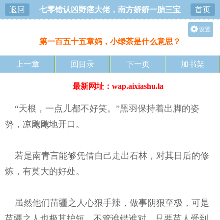
返回
七零错认凶野痞大佬，南方娇娇一胎三宝
首页
设置
第一百五十五章妈，小绿茶是什么意思？
护眼
关灯
上一章
回目录
下一页
加书架
大
最新网址：wap.aixiashu.la
中
小
“天根，一点儿都不好笑。”黑羽保持着出脚的姿
势，凉飕飕地开口。
若是南青言能够凭借自己走出石林，对其日后的修
炼，有莫大的好处。
虽然他们苗疆之人心狠手辣，做事阴狠至极，可是
苗疆之人也极其护短。不管谁错谁对，只要苗人受到