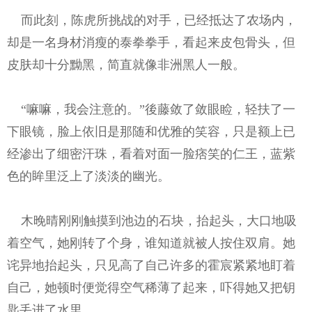
而此刻，陈虎所挑战的对手，已经抵达了农场内，
却是一名身材消瘦的泰拳拳手，看起来皮包骨头，但
皮肤却十分黝黑，简直就像非洲黑人一般。
“嘛嘛，我会注意的。”後藤敛了敛眼睑，轻扶了一
下眼镜，脸上依旧是那随和优雅的笑容，只是额上已
经渗出了细密汗珠，看着对面一脸痞笑的仁王，蓝紫
色的眸里泛上了淡淡的幽光。
木晚晴刚刚触摸到池边的石块，抬起头，大口地吸
着空气，她刚转了个身，谁知道就被人按住双肩。她
诧异地抬起头，只见高了自己许多的霍宸紧紧地盯着
自己，她顿时便觉得空气稀薄了起来，吓得她又把钥
匙丢进了水里。