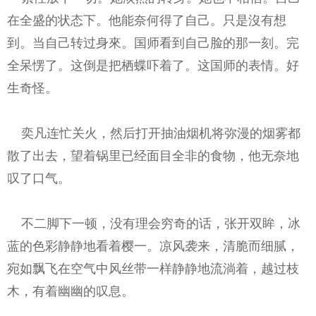
在全盛的状态下。他能奈何得了自己。只是沒有想
到。当自己转过身來。国师看到自己脸的那一刻。完
全呆愣了。这倒是把栖蝶吓着了。这国师的表情。好
生奇怪。
奕凡连忙关火，然后打开抽油烟机将弥漫的烟雾都
散了出去，望着锅里已经面目全非的食物，他无奈地
叹了口气。
不二脚下一顿，没有理会穷奇的话，张开双眸，冰
蓝的色彩静静地看着樱一。凉风袭来，清脆而细腻，
宛如飘飞在空气中风丝带一样静静地流淌着，越过枝
木，有着幽幽的叹息。