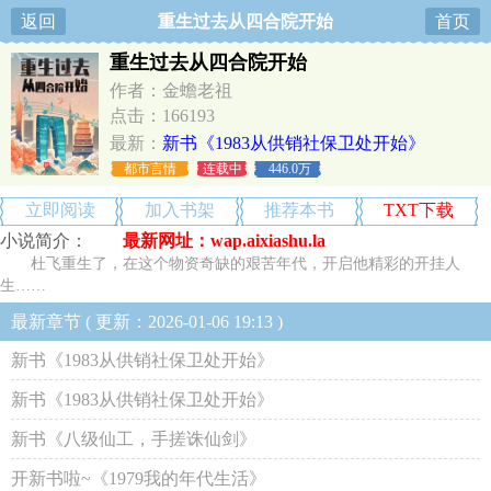
返回
重生过去从四合院开始
首页
重生过去从四合院开始
作者：金蟾老祖
点击：166193
最新：
新书《1983从供销社保卫处开始》
都市言情
连载中
446.0万
立即阅读
加入书架
推荐本书
TXT下载
小说简介：
最新网址：wap.aixiashu.la
杜飞重生了，在这个物资奇缺的艰苦年代，开启他精彩的开挂人
生……
最新章节 ( 更新：2026-01-06 19:13 )
新书《1983从供销社保卫处开始》
新书《1983从供销社保卫处开始》
新书《八级仙工，手搓诛仙剑》
开新书啦~《1979我的年代生活》