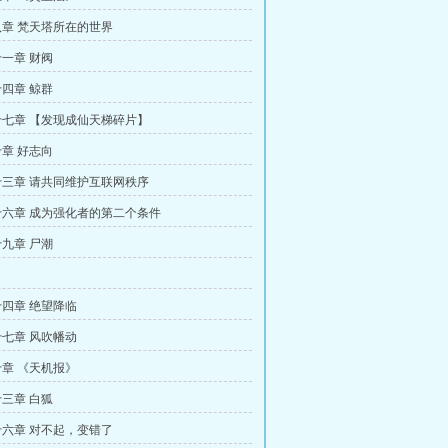
章 梵天塔所在的世界
一章 财阀
四章 鲸群
七章 【发现成仙天梯碎片】
章 好志向
三章 请共同维护互联网秩序
六章 成为强化者的第二个条件
九章 尸潮
四章 绝望降临
七章 风吹幡动
章 《天机报》
三章 白狐
六章 对不起，变错了