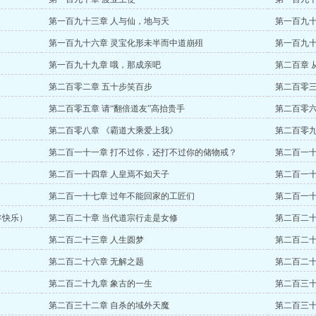
第一百九十三章 人与仙，地与天
第一百九十
第一百九十六章 灵宝化形未半而中道崩殂
第一百九十
第一百九十九章 哦，那成亲吧
第二百章 
第二百零二章 五十步笑百步
第二百零三
第二百零五章 请“翻倍道友”高抬贵手
第二百零六
第二百零八章 《霸道大乘爱上我》
第二百零九
第二百一十一章 打不过你，还打不过你的储物戒？
第二百一十
第二百一十四章 人皇焉不如天子
第二百一十
第二百一十七章 过年不能回家的工匠们
第二百一十
年快乐）
第二百二十章 当代道宗行走是女修
第二百二十
第二百二十三章 人生圆梦
第二百二十
第二百二十六章 无解之题
第二百二十
第二百二十九章 象古的一生
第二百三十
第二百三十二章 自杀的域外天魔
第二百三十