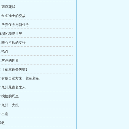
 两座死城
 红尘净土的变故
 放弃任务与新任务
好弱的秘境世界
 随心所欲的变强
 指点
 灰色的世界
 【宿主任务失败】
 有朋自远方来，善哉善哉
 九州最古老之人
 挨揍的周皇
 九州，大乱
 出发
求救