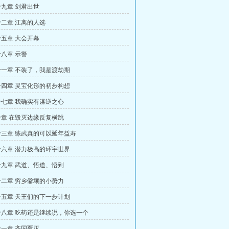
九章 剑君出世
二章 江离的人选
五章 大会开幕
八章 示警
一章 不装了，我是渡劫期
四章 灵宝化形的初步构想
七章 我确实有谋逆之心
章 在毁灭边缘反复横跳
三章 练武真的可以延年益寿
六章 潜力极高的环宇世界
九章 武道、悟道、悟到
二章 穷乡僻壤的小势力
五章 天王们的下一步计划
八章 吃药还是继续说，你选一个
一章 齐国覆灭