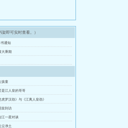
书架即可实时查看。）
体书通知
破大乘期
失孩童
可是江人皇的哥哥
龙虎罗汉劲》与《江离人皇劲》
周皇到访
与江一星对谈
红尘净土