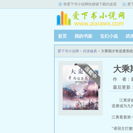
将爱下书小说网快捷键下载到桌面
爱
首页
我的书架
玄幻小说
武
爱下书小说网
>
武侠修真
> 大乘期才有逆袭系
大乘
作 者：
最后更新：20
江离穿
逆袭成为九
江离看着第
“请宿主打