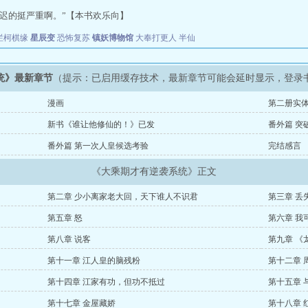
延迟的挺严重啊。”【本书欢乐向】
烂柯棋缘
星辰变
恐怖复苏
镇妖博物馆
大奉打更人
半仙
统》最新章节
（提示：已启用缓存技术，最新章节可能会延时显示，登录
漫画
第二册实
新书《谁让他修仙的！》已发
番外篇 突
番外篇 第一次人皇候选考验
完结感言
《大乘期才有逆袭系统》正文
第二章 少小离家老大回，天下谁人不识君
第三章 丢
第五章 怒
第六章 我
第八章 说客
第九章 《
第十一章 江人皇的脑残粉
第十二章 
第十四章 江家有功，但功不抵过
第十五章 
第十七章 金屋藏娇
第十八章 