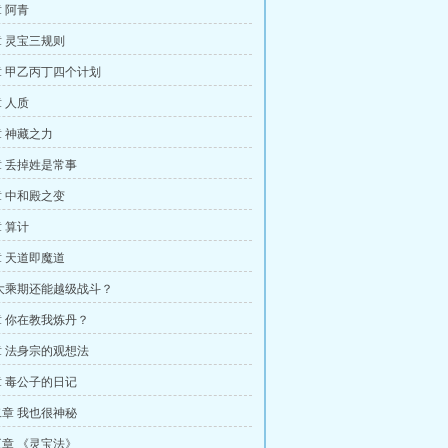
 阿青
 灵宝三规则
 甲乙丙丁四个计划
 人质
 神藏之力
 丢掉姓是常事
 中和殿之变
 算计
 天道即魔道
大乘期还能越级战斗？
 你在教我炼丹？
 法身宗的观想法
 毒公子的日记
章 我也很神秘
章 《灵宝法》