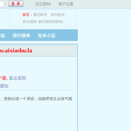
忘记密码
用户注册
留言：
通过邮件
、
站内短信
积分规则
解决跳到别的站
小说
排行榜单
完本小说
ixiashu.la
下载
,
直达底部
通知
，突然出现一个系统，说能帮宿主从练气期