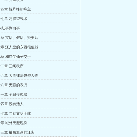
四章 炼丹峰新峰主
七章 习得望气术
从红事到白事
章 实话、假话、赞美话
章 江人皇的东西很值钱
章 和红尘仙子交手
二章 三纲秩序
五章 大周律法典型人物
八章 无聊的表演
一章 全息模拟器
四章 没有活人
七章 勾勒文明于此
章 域外天魔现身
三章 抽象派画师江离