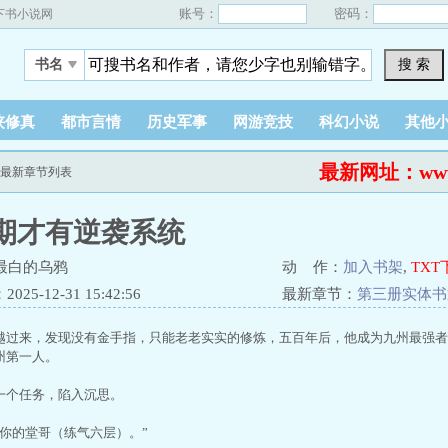
账号：
密码：
下书小说网
搜 索
书名
侠修真
都市言情
历史军事
网游竞技
科幻小说
其他
最新网址：www.a
统最新章节列表
期才有逆袭系统
最白的乌鸦
动 作：
加入书架
,
TXT
25-12-31 15:42:56
最新章节：
第三册实体书
越过来，发现没有金手指，只能老老实实的修炼，五百年后，他成为九州最强者
州第一人。
一个任务，陷入沉思。
败你的堂哥（练气六层）。”