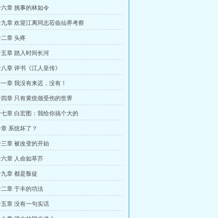
六章 挑事的林如令
九章 欢迎江离同志莅临仙界考察
二章 头疼
五章 踏入时间长河
八章 评书《江人皇传》
一章 我没有来迟，没有！
四章 只有黄统领受伤的世界
七章 白宏图：我给你搞个大的
章 系统坏了？
三章 被改变的开始
六章 人命如草芥
九章 都是叛徒
二章 于丰的功法
五章 没有一句实话