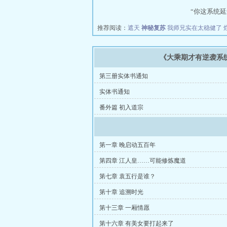
“你这系统
推荐阅读：
遮天
神秘复苏
我师兄实在太稳健了
《大乘期才有逆袭系
第三册实体书通知
实体书通知
番外篇 初入道宗
第一章 晚启动五百年
第四章 江人皇……可能修炼魔道
第七章 袁五行是谁？
第十章 追溯时光
第十三章 一厢情愿
第十六章 有美女要打起来了