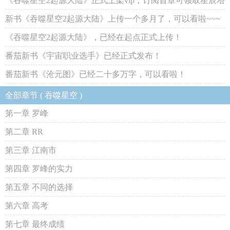
《吞噬星空2起源大陆》正式上架vip，订阅首章可领取星辰塔
专属挂件
新书《吞噬星空2起源大陆》上传一个多月了，可以看啦~~~
《吞噬星空2起源大陆》，已经在起点正式上传！
番茄新书《宇宙职业选手》已经正式发布！
番茄新书《沧元图》已经二十多万字，可以看啦！
全部章节 ( 吞噬星空 )
第一章 罗峰
第二章 RR
第三章 江南市
第四章 罗峰的实力
第五章 不同的选择
第六章 高考
第七章 最终成绩