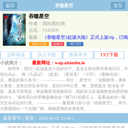
返回
吞噬星空
首页
吞噬星空
作者：我吃西红柿
点击：1545459
最新：
《吞噬星空2起源大陆》正式上架vip，订阅
首章可领取星辰塔专属挂件
科幻小说
连载中
997.0万
立即阅读
加入书架
推荐本书
TXT下载
小说简介：
最新网址：wap.aixiashu.la
那些年，我们一起追盘龙小说的日子。盘龙女粉丝萝莉养成日记，详
情点击pl.。 继《九鼎记》《盘龙》《星辰变》《寸芒》《星峰传说》
后，番茄的第六本书！ —————— 简介： 星空中。 “这颗星球，通体
土黄色，没有任何生命存在，直径21000公里，咦，竟然蕴含‘星泪金’矿
脉，真是天助我也，将这颗星球吞噬掉后，我的实力应该能恢复到受伤前
的80％。”脸色苍白的罗峰盘膝坐在一颗飞行的陨石上，遥看远处的一颗
无生命存在的行星。 —————— 番茄第六部小说《吞噬星空》，将为
大家展现出一个浩瀚广阔、神秘莫测的未来世界。 。
最新章节 ( 更新：2024-06-01 21:44 )