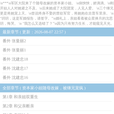
\n***\n军区大院来了个随母改嫁的资本家小姐。 \n病怏怏，娇滴滴。\n刚
开始人人对她避之不及。\n后来她成了大院团宠，人见人爱。 \n三个继兄
更是将她宠上天。\n曾说终身不娶的禁欲军官，将她抱在吉普车里亲。 \n
“玥玥，这是军婚报告，请签字。”\n婚礼上，亲姐看着被众星捧月的沈思
玥，悔哭。 \n “我怎么又选错了？”\n因为只有努力生长，才能窥见天光。
最新章节 ( 更新：2026-08-07 22:57 )
番外 张曼丽2
番外 张曼丽1
番外 沈建忠18
番外 沈建忠17
番外 沈建忠16
全部章节 ( 资本家小姐随母改嫁，被继兄宠疯 )
第1章 和亲姐双重生
第2章 和父亲断亲