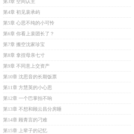
第3章 空间认主
第4章 初见裴承屿
第5章 心思不纯的小可怜
第6章 你看上裴团长了？
第7章 搬空沈家珍宝
第8章 拿捏母亲七寸
第9章 不同意上交资产
第10章 沈思音的长期饭票
第11章 方慧英的小心思
第12章 一个巴掌拍不响
第13章 不想和顾云昌分房睡
第14章 顾青言的刁难
第15章 上辈子的记忆