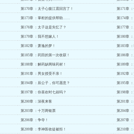
第170章 ：太子心腹江震回宫了！
第171章 
第173章 ：掌柜的提供帮助……
第174章 
第176章 ：太子这是失忆了？
第177章
第179章 ：我不想嫁人！
第180章 
第182章 ：萧逸的梦！
第183章
第185章 ：药田的第一次收获！
第186章
第188章 ：解药缺两味药材！
第189章 
第191章 ：男女授受不亲！
第192章
第194章 ：辰公子，你可愿意？
第195章
第197章 ：你喜欢时七叔吗？
第198章
第200章 ：深夜来客
第201章 
第203章 ：十万两银票
第204章 
第206章 ：争夺！
第207章
第209章 ：李神医收徒被拒！
第210章