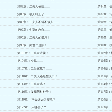
第83章：二夫人偷情……
第84章：
第86章：被人盯上了……
第87章：
第89章：二夫人不得不放人……
第90章：
第92章：冬葵的忠心……
第93章：
第95章：二夫人的恨意！
第96章：
第98章：揭发二当家！
第99章：
第101章：二当家求饶！
第102章
第104章：交易……
第105章
第107章：二当家死了……
第108章
第110章：二夫人还是想灭口！
第111章
第113章：三当家逃了
第114章
第116章：发现药材种子！
第117章
第119章 ：不会这么倒霉吧？
第120章 
第122章 ：人哪去了？
第123章