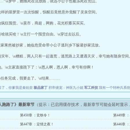
去…”\n梦中，她饿死在流放路，就连小公子也被冻死在荒山。
在这样的噩梦里一次次惊醒，惊醒后竟然意外觉醒了灵泉空间。
开始疯狂囤货。\n菜市，商超，网购，花光积蓄买买买。
有啥就买啥！\n主打一个囤货自由。\n穿过去以后。
\n主家果然被抄家，她临危受命带小公子逃到乡下躲避抄家流放。
遇到灾年。\n糟糕，两人只有一起逃荒，逃荒路上又遭遇天灾，幸亏她有随身空间
地。\n主家直接跪下了：\n恩人啊，恩人啊，幸亏有你啊！
\n任务完成，我要走了。\n结果………
装了，你爹我是秦始皇
极品家丁
邪帝缠宠：神医九小姐
军工科技
我有一个特种兵系
人跑路了》最新章节
（提示：已启用缓存技术，最新章节可能会延时显示
第450章 ：玄铁令！
第449章
第447章 ：定情之夜！
第446章