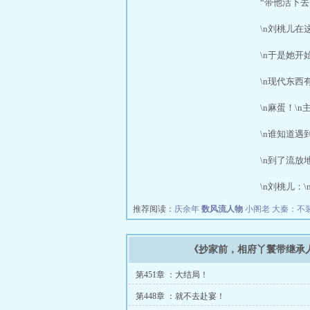
“带他活下
\n刘桃儿
\n于是她
\n现代东西
\n麻蛋！
\n谁知道
\n到了流放
\n刘桃儿：
推荐阅读：
庆余年
数风流人物
小阁老
大秦：不
《抄家前，相府丫鬟带继承
第451章 ：大结局！
第448章 ：就不去赴宴！