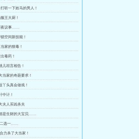
去打听一下姓马的男人！
治服王大厨！
深夜议事……
解锁空间新技能！
三当家的狠毒！
搜出毒药！
：桃儿坦言相告！
：大当家的奇葩要求！
：这丫头真会做戏！
：计中计！
：大夫人买凶杀夫
：都是生财的大宝贝……
：二选一……
 ：合力杀了大当家！