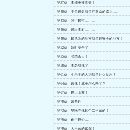
第37章：李楠玉被绑架！
第40章：不是逃命就是在逃命的路上……
第43章：阿衍挨打………
第46章：逃出李府………
第49章：最危险的地方就是最安全的地方！
第52章：暂时安全了！
第55章：买凶杀人！
第58章：李老爷死了！
第61章：七杀阁的人到底是什么意思？
第64章：该死！成王怎么来了？
第67章：抓上山寨！
第70章：谈条件！
第73章：早晚弄死这个二当家的！
第76章：夜半惊心……
第79章：大当家的试探！