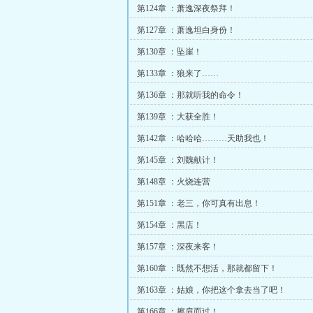
第124章 ：萧逸深夜祭拜！
第127章 ：萧逸坦白身份！
第130章 ：坠崖！
第133章 ：狼来了……
第136章 ：那就听我的命令！
第139章 ：大获全胜！
第142章 ：哈哈哈………天助我也！
第145章 ：刘魏献计！
第148章 ：火烧连营
第151章 ：老三，你可真有出息！
第154章 ：黑店！
第157章 ：深夜来客！
第160章 ：既然不想活，那就都留下！
第163章 ：姑娘，你把这个拿去当了吧！
第166章 ：擦肩而过！