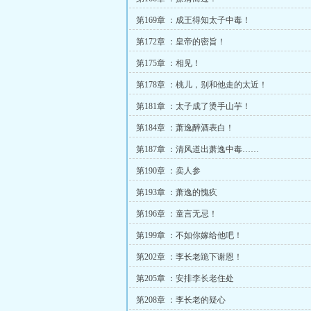
第169章 ：成王得知太子中毒！
第172章 ：皇帝的密旨！
第175章 ：相见！
第178章 ：桃儿，别和他走的太近！
第181章 ：太子成了烫手山芋！
第184章 ：萧逸醉酒表白！
第187章 ：清风道出萧逸中毒……
第190章 ：卖人参
第193章 ：萧逸的愧疚
第196章 ：童言无忌！
第199章 ：不如你嫁给他吧！
第202章 ：李长老跪下谢恩！
第205章 ：安排李长老住处
第208章 ：李长老的疑心