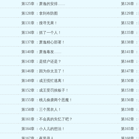
第125章 ：萧逸的安排……
第126章
第128章 ：拿到布防图
第129章
第131章 ：搜寻无果！
第132章
第134章 ：抓了一个人！
第135章
第137章 ：萧逸精心部署！
第138章
第140章 ：萧逸毒发……
第141章
第143章 ：是猎户还是？
第144章 
第146章 ：因为你太丑了！
第147章 
第149章 ：成王慌忙逃离！
第150章
第152章 ：成王受罚挨板子！
第153章
第155章 ：桃儿偷袭两个恶魔！
第156章
第158章 ：三个黑衣人！
第159章
第161章 ：不会真的失忆了吧？
第162章
第164章 ：小人儿的想法！
第165章
第167章 ：夜里寻人………
第168章