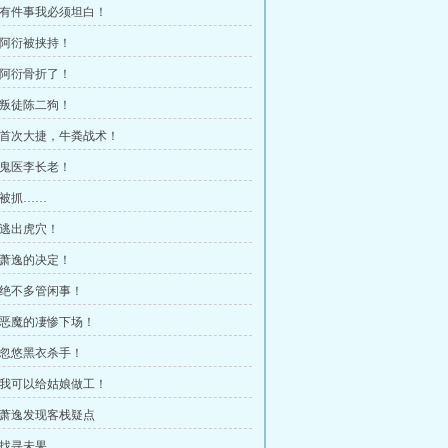
 ：有件事我必须坦白！
 ：阿衍被挟持！
 ：阿衍骨折了！
 ：叛徒陈二狗！
 ：首次大捷，牛粪战术！
 ：鬼医李长老！
：被抓……
：逃出虎穴！
 ：萧逸的决定！
 ：绝不多管闲事！
 ：恶魔的凄惨下场！
 ：忽悠黑衣杀手！
 ：我可以给姑娘做工！
 ：萧逸发现客栈疑点
 ：找寻未果……