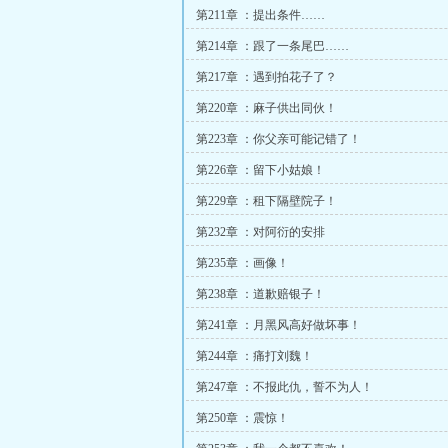
第211章 ：提出条件……
第214章 ：跟了一条尾巴……
第217章 ：遇到拍花子了？
第220章 ：麻子供出同伙！
第223章 ：你父亲可能记错了！
第226章 ：留下小姑娘！
第229章 ：租下隔壁院子！
第232章 ：对阿衍的安排
第235章 ：画像！
第238章 ：道歉赔银子！
第241章 ：月黑风高好做坏事！
第244章 ：痛打刘魏！
第247章 ：不报此仇，誓不为人！
第250章 ：震惊！