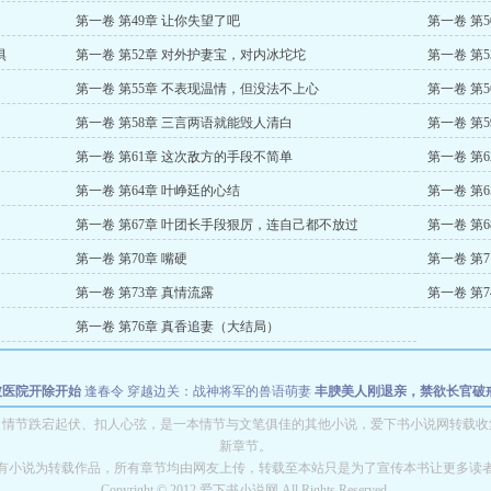
第一卷 第49章 让你失望了吧
第一卷 第5
惧
第一卷 第52章 对外护妻宝，对内冰坨坨
第一卷 第
第一卷 第55章 不表现温情，但没法不上心
第一卷 第
第一卷 第58章 三言两语就能毁人清白
第一卷 第
第一卷 第61章 这次敌方的手段不简单
第一卷 第
第一卷 第64章 叶峥廷的心结
第一卷 第
第一卷 第67章 叶团长手段狠厉，连自己都不放过
第一卷 第
第一卷 第70章 嘴硬
第一卷 第7
第一卷 第73章 真情流露
第一卷 第
第一卷 第76章 真香追妻（大结局）
被医院开除开始
逢春令
穿越边关：战神将军的兽语萌妻
丰腴美人刚退亲，禁欲长官破
迷：大佬们为占她一胎抢疯了
棺底有人
》情节跌宕起伏、扣人心弦，是一本情节与文笔俱佳的其他小说，爱下书小说网转载收
新章节。
有小说为转载作品，所有章节均由网友上传，转载至本站只是为了宣传本书让更多读
Copyright © 2012 爱下书小说网 All Rights Reserved.