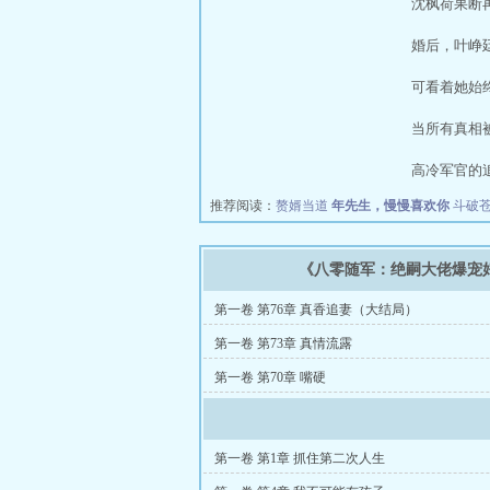
沈枫荷果断
婚后，叶峥
可看着她始
当所有真相
高冷军官的
推荐阅读：
赘婿当道
年先生，慢慢喜欢你
斗破
《八零随军：绝嗣大佬爆宠
第一卷 第76章 真香追妻（大结局）
第一卷 第73章 真情流露
第一卷 第70章 嘴硬
第一卷 第1章 抓住第二次人生