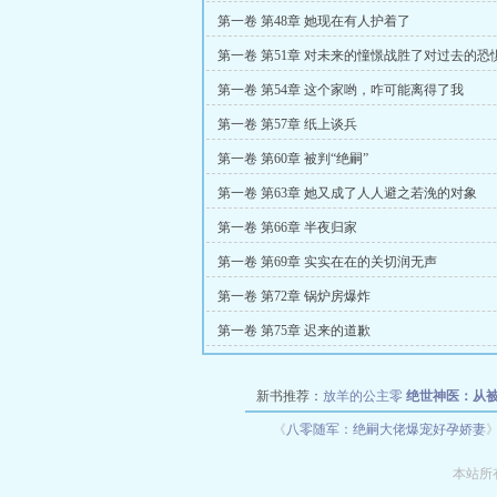
第一卷 第48章 她现在有人护着了
第一卷 第51章 对未来的憧憬战胜了对过去的恐
第一卷 第54章 这个家哟，咋可能离得了我
第一卷 第57章 纸上谈兵
第一卷 第60章 被判“绝嗣”
第一卷 第63章 她又成了人人避之若浼的对象
第一卷 第66章 半夜归家
第一卷 第69章 实实在在的关切润无声
第一卷 第72章 锅炉房爆炸
第一卷 第75章 迟来的道歉
新书推荐：
放羊的公主零
绝世神医：从
《
八零随军：绝嗣大佬爆宠好孕娇妻
本站所