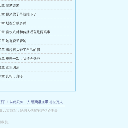
0章 噩梦袭来
53章 原来梁子早就结下了
56章 朋友分很多种
59章 喜欢八卦和传播谣言是两码事
62章 她有嫂子管她
65章 搬起石头砸了自己的脚
68章 重来一次，我还会选他
1章 蜜里调油
74章 真相，真疼
戒了！
从此只你一人
琉璃凝血零
兽世万人
集八零随军：绝嗣大佬爆宠好孕娇妻最
者欣赏。