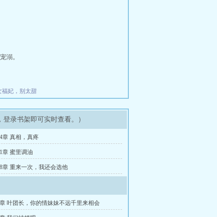
宠溺。
女福妃，别太甜
，登录书架即可实时查看。）
74章 真相，真疼
1章 蜜里调油
68章 重来一次，我还会选他
3章 叶团长，你的情妹妹不远千里来相会