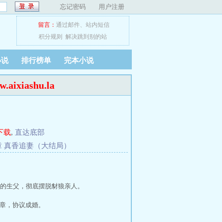
忘记密码
用户注册
留言：
通过邮件
、
站内短信
积分规则
解决跳到别的站
小说
排行榜单
完本小说
ixiashu.la
下载
,
直达底部
章 真香追妻（大结局）
的生父，彻底摆脱豺狼亲人。
两章，协议成婚。