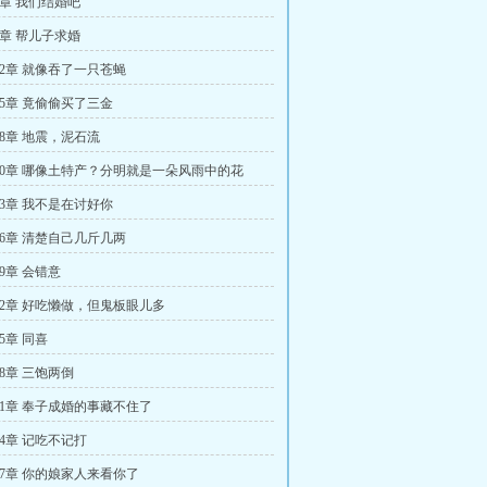
6章 我们结婚吧
9章 帮儿子求婚
12章 就像吞了一只苍蝇
15章 竟偷偷买了三金
18章 地震，泥石流
20章 哪像土特产？分明就是一朵风雨中的花
23章 我不是在讨好你
26章 清楚自己几斤几两
9章 会错意
32章 好吃懒做，但鬼板眼儿多
5章 同喜
8章 三饱两倒
41章 奉子成婚的事藏不住了
44章 记吃不记打
47章 你的娘家人来看你了