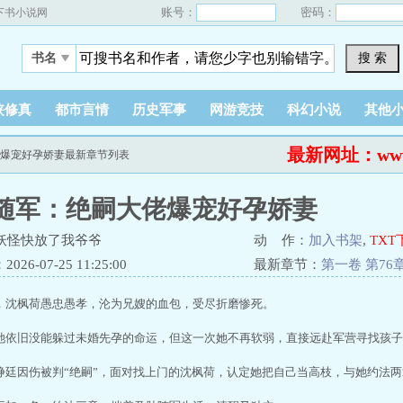
账号：
密码：
下书小说网
搜 索
书名
侠修真
都市言情
历史军事
网游竞技
科幻小说
其他
最新网址：www.a
佬爆宠好孕娇妻最新章节列表
随军：绝嗣大佬爆宠好孕娇妻
妖怪快放了我爷爷
动 作：
加入书架
,
TXT
26-07-25 11:25:00
最新章节：
第一卷 第76
，沈枫荷愚忠愚孝，沦为兄嫂的血包，受尽折磨惨死。
她依旧没能躲过未婚先孕的命运，但这一次她不再软弱，直接远赴军营寻找孩子
峥廷因伤被判“绝嗣”，面对找上门的沈枫荷，认定她把自己当高枝，与她约法