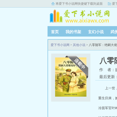
将爱下书小说网快捷键下载到桌面
爱
首页
我的书架
玄幻小说
武
爱下书小说网
>
其他小说
> 八零随军：绝嗣大
八零
作 者：
最后更新：20
上一世
重生归来，
冷面军官叶