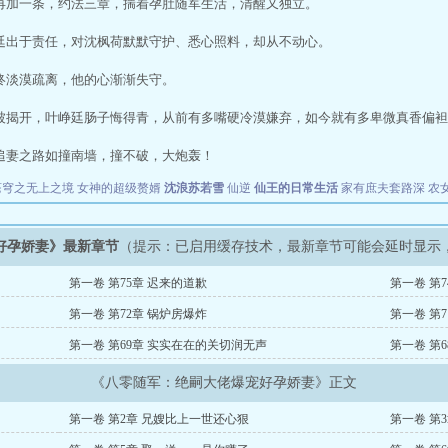
再加一条，约法三章，揣着孕肚随军生活，清醒又独立。
廷出于责任，对沈枫荷默默守护、悉心照料，却从不动心。
终淡漠疏离，他的心渐渐失守。
被揭开，叶峥廷肠子悔得青，从前有多嘴硬冷漠嫌弃，如今就有多卑微真香偏袒
追妻之路如撞南墙，撞不破，大炮轰！
苍穹之无上之境
女神的超级赘婿
沈浪苏若雪
仙逆
仙王的日常生活
家有庶夫套路深
农
好孕娇妻》最新章节
（提示：已启用缓存技术，最新章节可能会延时显示
第一卷 第75章 迟来的道歉
第一卷 第
第一卷 第72章 锅炉房爆炸
第一卷 第7
第一卷 第69章 实实在在的关切润无声
第一卷 第
《八零随军：绝嗣大佬爆宠好孕娇妻》正文
第一卷 第2章 兄嫂比上一世还心狠
第一卷 第