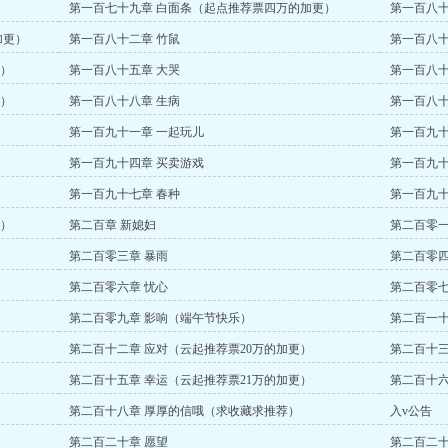
第一百七十九章 白面条（起点推荐票四万的加更）
第一百八十
加更）
第一百八十二章 竹鼠
第一百八十
更）
第一百八十五章 大哭
第一百八十
更）
第一百八十八章 生病
第一百八十
第一百九十一章 一起玩儿
第一百九十
第一百九十四章 买卖游戏
第一百九十
第一百九十七章 春种
第一百九十
更）
第二百章 新媳妇
第二百零一
第二百零三章 暴雨
第二百零四
第二百零六章 忧心
第二百零七
第二百零九章 影响（端午节快乐）
第二百一十
第二百十二章 应对（云起推荐票20万的加更）
第二百十三
第二百十五章 幸运（云起推荐票21万的加更）
第二百十六
第二百十八章 厚厚的信哦（求收藏求推荐）
入v公告
第二百二十章 愿望
第二百二十