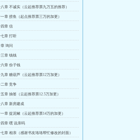
八章 不诚实（云起推荐票九万五的推荐）
一章 捞鱼（起点推荐票三万的加更）
四章 信
七章 打听
章 询问
三章 钱钱
六章 份子钱
九章 糖葫芦（云起推荐票12万加更）
二章 竞争
五章 抽签（云起推荐票12.5万加更）
八章 新房建成
一章 捉泥鳅（云起推荐票14万的加更）
四章 嘿 说亲吗
七章 相亲（感谢书友珞珞帮忙修改的封面）