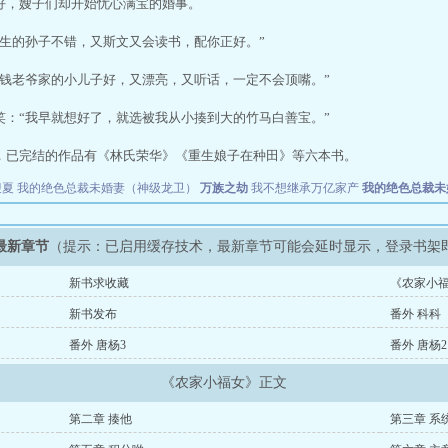
好，嫂子们却开始忧心满宝的婚事。
先生的孙子不错，又斯文又会读书，配你正好。”
是钱老爷家的小儿子好，又漂亮，又听话，一定不会顶嘴。”
笑：“我早就想好了，就选被我从小揍到大的竹马白善宝。”
，已完结的作品有《林氏荣华》《重生娘子在种田》等六本书。
迎夏
我的绝色总裁未婚妻（神级龙卫）
万族之劫
我不想继承万亿家产
我的绝色总裁未
最新章节
（提示：已启用缓存技术，最新章节可能会延时显示，登录书架
新书求收藏
《农家小
新书发布
番外 科科
番外 唐杨3
番外 唐杨2
《农家小福女》正文
第二章 揍他
第三章 系