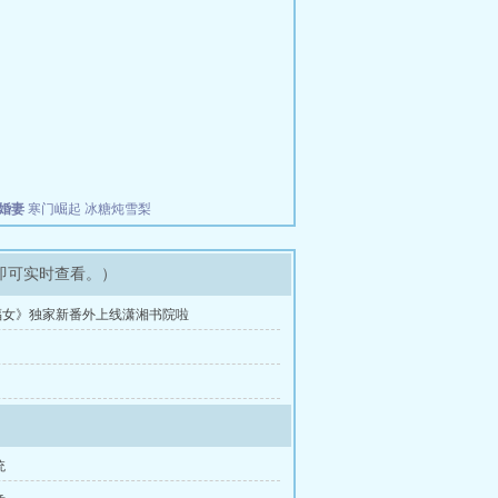
婚妻
寒门崛起
冰糖炖雪梨
即可实时查看。）
福女》独家新番外上线潇湘书院啦
统