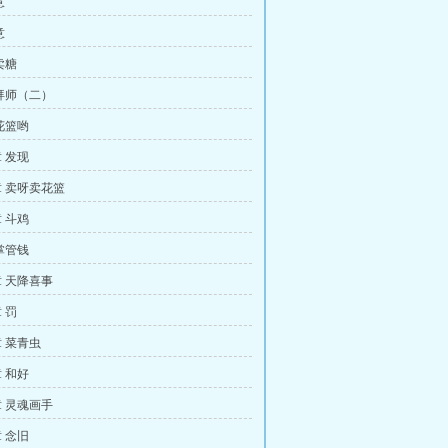
意
意
卖糖
拜师（二）
花篮哟
 发现
 卖呀卖花篮
 斗鸡
掌管钱
 天降喜事
 罚
 菜青虫
 和好
 灵魂画手
 念旧