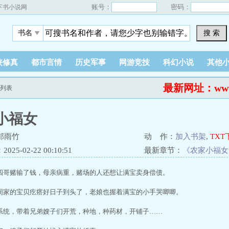
账号：
密码：
下书小说网
搜 索
书名
侠修真
都市言情
历史军事
网游竞技
科幻小说
其他
最新网址：www.a
节列表
小福女
郁雨竹
动 作：
加入书架
,
TXT
25-02-22 00:10:51
最新章节：
《农家小福女
四哥赌输了钱，母亲病重，赌场的人还想让满宝卖身偿债。
周家的宝贝疙瘩好日子到头了，老娘也握着满宝的小手哭唧唧。
系统，带着兄弟嫂子们开荒，种地，种药材，开铺子……