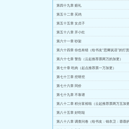
第四十九章 赔礼
第五十二章 买鸡
第五十五章 女贞子
第五十八章 开小灶
第六十一章 吵架
第六十四章 你也有错（给书友“思卿岚语”的打
第六十七章 警告（云起推荐票两万的加更）
第七十章 吃肉（起点推荐票一万加更）
第七十三章 挖呀挖
第七十六章 同价
第七十九章 不靠谱
第八十二章 积分富裕啦（云起推荐票两万五加
第八十五章 好吃哒
第八十八章 调查问卷（给书友：锦衣卫：蓉蓉
更）