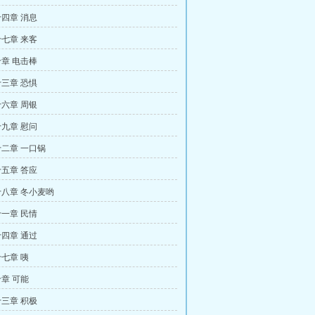
四章 消息
七章 来客
章 电击棒
三章 恐惧
六章 周银
九章 慰问
二章 一口锅
五章 答应
八章 冬小麦哟
一章 民情
四章 通过
七章 咦
章 可能
三章 积极