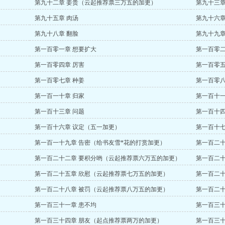
第九十二章 姜贵（云起推荐票三万五的加更）
第九十三章
第九十五章 肉汤
第九十六章
第九十八章 翻脸
第九十九章
第一百零一章 想要扩大
第一百零二
第一百零四章 厉害
第一百零五
第一百零七章 种姜
第一百零八
第一百一十章 归家
第一百十一
第一百十三章 问题
第一百十四
第一百十六章 议定（五一加更）
第一百十七
第一百一十九章 告密（给书友雪*花的打赏加更）
第一百二十
第一百二十二章 要积分哟（云起推荐票六万五的加更）
第一百二十
第一百二十五章 欣慰（云起推荐票七万五的加更）
第一百二十
第一百二十八章 被罚（云起推荐票八万五的加更）
第一百二十
第一百三十一章 患不均
第一百三十
第一百三十四章 朋友（起点推荐票两万的加更）
第一百三十