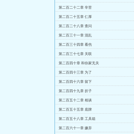
第二百二十二章 辛苦
第二百二十五章 仁厚
第二百二十八章 查问
第二百三十一章 混乱
第二百三十四章 看伤
第二百三十七章 关联
第二百四十章 和你家无关
第二百四十三章 为了
第二百四十六章 留下
第二百四十九章 折子
第二百五十二章 相谈
第二百五十五章 底牌
第二百五十八章 工具箱
第二百六十一章 嫌弃