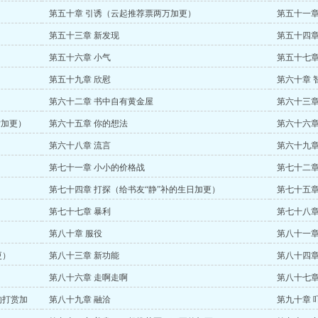
第五十章 引诱（云起推荐票两万加更）
第五十一章
第五十三章 新发现
第五十四章
第五十六章 小气
第五十七章
第五十九章 欣慰
第六十章 
第六十二章 书中自有黄金屋
第六十三章
赏加更）
第六十五章 你的想法
第六十六章
第六十八章 流言
第六十九章
第七十一章 小小的价格战
第七十二章
第七十四章 打探（给书友“静”补的生日加更）
第七十五章
第七十七章 暴利
第七十八章
第八十章 服役
第八十一章
更）
第八十三章 新功能
第八十四章
第八十六章 走啊走啊
第八十七章
的打赏加
第八十九章 融洽
第九十章 