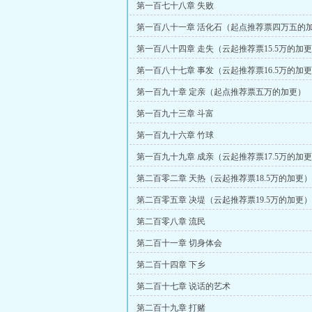
第一百七十八章 失败
第一百八十一章 活化石（起点推荐票四万五的
第一百八十四章 走失（云起推荐票15.5万的加
第一百八十七章 事发（云起推荐票16.5万的加
第一百九十章 定亲（起点推荐票五万的加更）
第一百九十三章 斗富
第一百九十六章 竹球
第一百九十九章 成亲（云起推荐票17.5万的加
第二百零二章 天热（云起推荐票18.5万的加更）
第二百零五章 决堤（云起推荐票19.5万的加更）
第二百零八章 流民
第二百十一章 切身体会
第二百十四章 下乡
第二百十七章 说话的艺术
第二百十九章 打赌