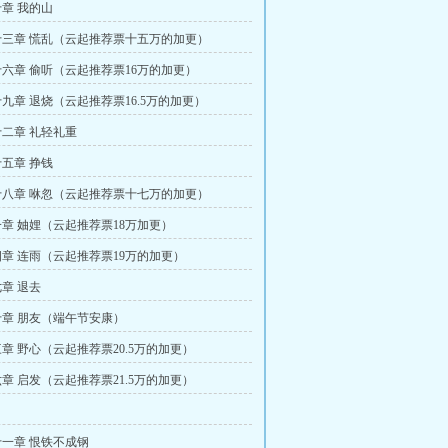
章 我的山
三章 慌乱（云起推荐票十五万的加更）
六章 偷听（云起推荐票16万的加更）
九章 退烧（云起推荐票16.5万的加更）
二章 礼轻礼重
五章 挣钱
八章 咻忽（云起推荐票十七万的加更）
章 妯娌（云起推荐票18万加更）
章 连雨（云起推荐票19万的加更）
章 退去
章 朋友（端午节安康）
章 野心（云起推荐票20.5万的加更）
章 启发（云起推荐票21.5万的加更）
一章 恨铁不成钢