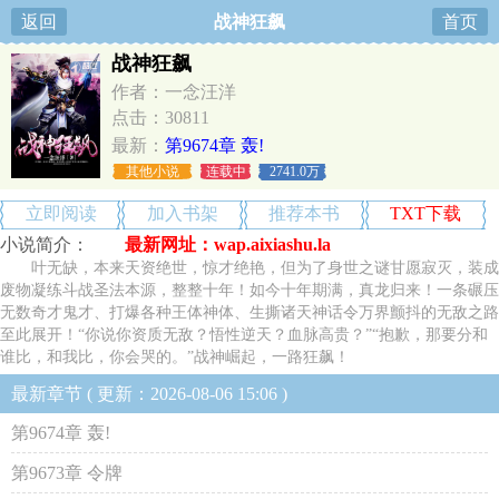
返回
战神狂飙
首页
战神狂飙
作者：一念汪洋
点击：30811
最新：
第9674章 轰!
其他小说
连载中
2741.0万
立即阅读
加入书架
推荐本书
TXT下载
小说简介：
最新网址：wap.aixiashu.la
叶无缺，本来天资绝世，惊才绝艳，但为了身世之谜甘愿寂灭，装成
废物凝练斗战圣法本源，整整十年！如今十年期满，真龙归来！一条碾压
无数奇才鬼才、打爆各种王体神体、生撕诸天神话令万界颤抖的无敌之路
至此展开！“你说你资质无敌？悟性逆天？血脉高贵？”“抱歉，那要分和
谁比，和我比，你会哭的。”战神崛起，一路狂飙！
最新章节 ( 更新：2026-08-06 15:06 )
第9674章 轰!
第9673章 令牌