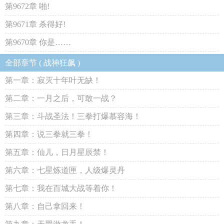
第9672章 啪!
第9671章 杀得好!
第9670章 你是……
全部章节 ( 战神狂飙 )
第一章：寂灭十年叶无缺！
第二章：一月之后，可敢一战？
第三章：斗战圣法！三拳打爆慕容海！
第四章：说三拳就三拳！
第五章：仙儿，日月星辰禁！
第六章：七星炼道匣，人级爆灵丹
第七章：我在百城大战等着你！
第八章：自己拿回来！