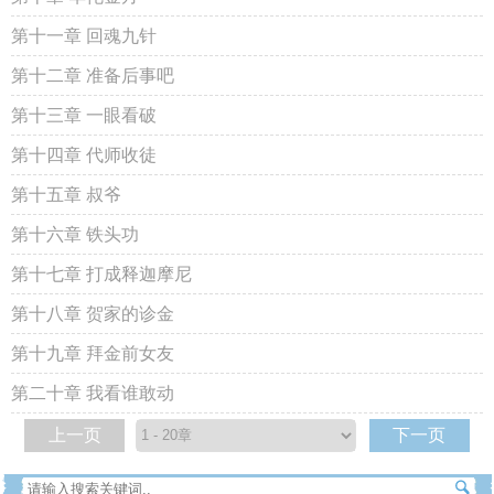
第十一章 回魂九针
第十二章 准备后事吧
第十三章 一眼看破
第十四章 代师收徒
第十五章 叔爷
第十六章 铁头功
第十七章 打成释迦摩尼
第十八章 贺家的诊金
第十九章 拜金前女友
第二十章 我看谁敢动
上一页
下一页