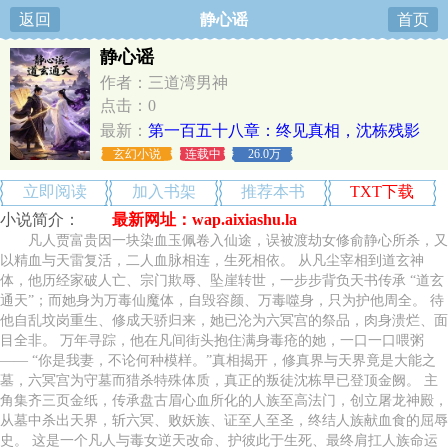
返回
静心谣
首页
静心谣
作者：三道湾男神
点击：0
最新：
第一百五十八章：终见真相，沈栋残影
玄幻小说
连载中
26.0万
立即阅读
加入书架
推荐本书
TXT下载
小说简介：
最新网址：wap.aixiashu.la
凡人贾富贵因一块染血玉佩卷入仙途，误被渡劫女修俞静心所杀，又
以精血与天雷复活，二人血脉相连，生死相依。 从凡尘宰相到道玄神
体，他历经家破人亡、宗门欺辱、坠崖转世，一步步背负天书传承 “道玄
通天”；而她身为万毒仙魔体，自毁容颜、万毒噬身，只为护他周全。 待
他自乱坟岗重生、修成天骄归来，她已沦为六冥宫的祭品，肉身溃烂、面
目全非。 万年寻踪，他在凡间街头抱住满身毒疮的她，一口一口喂粥
—— “你是我妻，不论何种模样。”真相揭开，修真界与天界竟是大能之
墓，六冥宫为守墓而猎杀特殊体质，真正的叛徒沈栋早已登顶金阙。 主
角集齐三页金纸，传承盘古眉心血所化的人族至高法门，创立屠龙神殿，
从墓中杀出天界，斩六冥、败妖族、证至人至圣，终结人族献血食的屈辱
史。 这是一个凡人与毒女逆天改命、护彼此于生死、最终肩扛人族命运