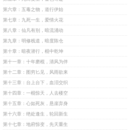
第六章：五毒之物，道行伊始
第七章：九死一生，爱情火花
第八章：仙凡有别，暗流涌动
第九章：明修栈道，暗度陈仓
第十章：暗夜潜行，棍中乾坤
第十一章：十年磨棍，清风为伴
第十二章：图穷匕见，风雨欲来
第十三章：台上台下，血泪交织
第十四章：一棍惊天，人去楼空
第十五章：心如死灰，悬崖弃身
第十六章：绝处逢生，轮回新生
第十七章：地府惊变，先天重生