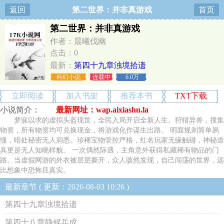
返回
第二世界：并非真游戏
首页
第二世界：并非真游戏
作者：晨曦伐幽
点击：0
最新：
第四十九章浊境拾遗
科幻小说
连载中
6.0万
立即阅读
加入书架
推荐本书
TXT下载
小说简介：
最新网址：wap.aixiashu.la
梦寐以求的虚拟头盔现世，全民入局开启全新人生。狩猎异兽，搜集
物资，所有物资均可兑换现金，将游戏化作谋生出路。 明面规则简单易
懂，暗处秘密无人洞悉。珍稀宝物管控严格，红名玩家无缘触碰，神秘道
具更是无人知晓样貌。 一次偶然际遇，主角意外获得私藏稀有物品的门
路。当虚假网游的外衣被层层撕开，众人骇然发现，自己闯荡的世界，远
比想象中恐怖且真实。
最新章节 ( 更新：2026-08-03 10:26 )
第四十九章浊境拾遗
第四十八章静候兵成