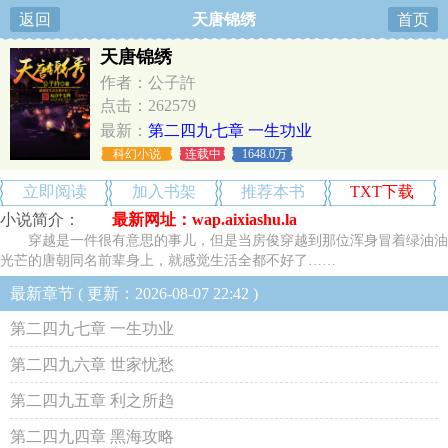
返回
天唐锦绣
首页
天唐锦绣
作者：公子許
点击：262579
最新：
第二四九七章 一生功业
科幻小说
连载中
1648.0万
立即阅读
加入书架
推荐本书
TXT下载
小说简介：
最新网址：wap.aixiashu.la
穿越是一件很有意思的事儿，但是当房俊穿越到那位浑身冒着绿油油
光芒的唐朝同名前辈身上，就感觉生活全都不好了……
最新章节 ( 更新：2026-08-07 22:42 )
第二四九七章 一生功业
第二四九六章 世家忧愁
第二四九五章 利之所趋
第二四九四章 黑海攻略