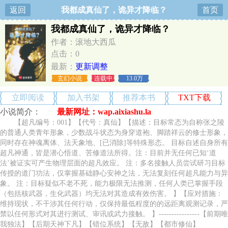
返回
我都成真仙了，诡异才降临？
首页
我都成真仙了，诡异才降临？
作者：滚地大西瓜
点击：0
最新：
更新调整
玄幻小说
连载中
13.0万
立即阅读
加入书架
推荐本书
TXT下载
小说简介：
最新网址：wap.aixiashu.la
【超凡编号：001】【代号：真仙】【描述：目标常态为自称张之陵
的普通人类青年形象，少数战斗状态为身穿道袍、脚踏祥云的修士形象，
同时存在神魂离体、法天象地、[已消除]等特殊形态。 目标自述自身所有
超凡神通，皆是潜心悟道、苦修道法所得。注：目前并无任何已知‘道
法’被证实可产生物理层面的超凡效应。 注：多名接触人员尝试研习目标
传授的道门功法，仅掌握基础静心安神之法，无法复刻任何超凡能力与异
象。 注：目标疑似不老不死，能力极限无法推测，任何人类已掌握手段
（包括核武器，生化武器）均无法对其造成有效伤害。 】【应对措施：
维持现状，不干涉其任何行动，仅保持最低程度的的远距离观测记录，严
禁以任何形式对其进行测试、审讯或武力接触。 】----------------【前期唯
我独法】【后期天神下凡】【错位系统】【无敌】【都市修仙】