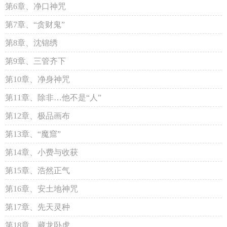
第6章、净口神咒
第7章、“贪财鬼”
第8章、沈锦绣
第9章、三管齐下
第10章、净身神咒
第11章、除非…他不是“人”
第12章、极品画布
第13章、“魔窟”
第14章、小费与收获
第15章、浩然正气
第16章、安土地神咒
第17章、先天灵种
第18章、藏龙卧虎