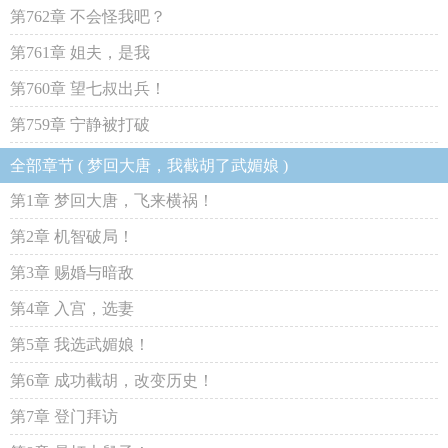
第762章 不会怪我吧？
第761章 姐夫，是我
第760章 望七叔出兵！
第759章 宁静被打破
全部章节 ( 梦回大唐，我截胡了武媚娘 )
第1章 梦回大唐，飞来横祸！
第2章 机智破局！
第3章 赐婚与暗敌
第4章 入宫，选妻
第5章 我选武媚娘！
第6章 成功截胡，改变历史！
第7章 登门拜访