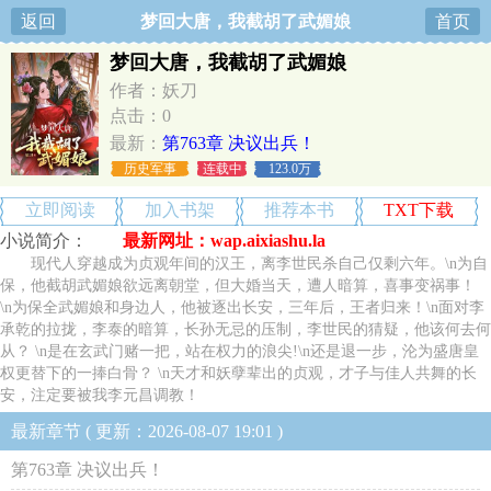
返回
梦回大唐，我截胡了武媚娘
首页
梦回大唐，我截胡了武媚娘
作者：妖刀
点击：0
最新：
第763章 决议出兵！
历史军事
连载中
123.0万
立即阅读
加入书架
推荐本书
TXT下载
小说简介：
最新网址：wap.aixiashu.la
现代人穿越成为贞观年间的汉王，离李世民杀自己仅剩六年。\n为自
保，他截胡武媚娘欲远离朝堂，但大婚当天，遭人暗算，喜事变祸事！
\n为保全武媚娘和身边人，他被逐出长安，三年后，王者归来！\n面对李
承乾的拉拢，李泰的暗算，长孙无忌的压制，李世民的猜疑，他该何去何
从？ \n是在玄武门赌一把，站在权力的浪尖!\n还是退一步，沦为盛唐皇
权更替下的一捧白骨？ \n天才和妖孽辈出的贞观，才子与佳人共舞的长
安，注定要被我李元昌调教！
最新章节 ( 更新：2026-08-07 19:01 )
第763章 决议出兵！